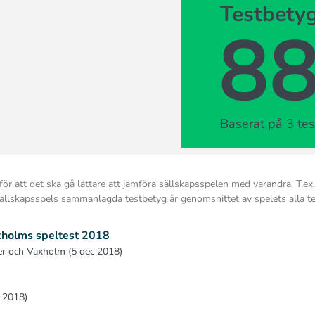
Testbety
8
Baserat på 3 tes
för att det ska gå lättare att jämföra sällskapsspelen med varandra. T.ex
tt sällskapsspels sammanlagda testbetyg är genomsnittet av spelets alla t
xholms speltest 2018
ker och Vaxholm (5 dec 2018)
c 2018)