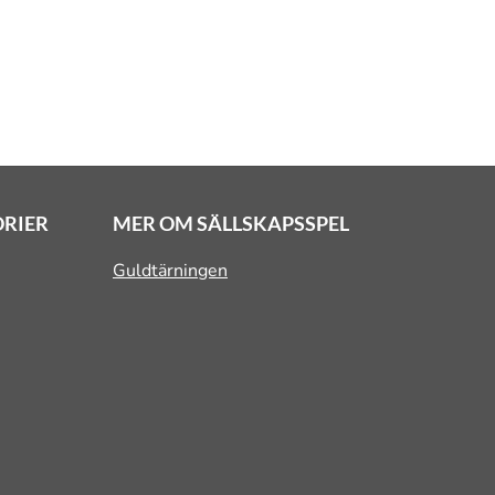
ORIER
MER OM SÄLLSKAPSSPEL
Guldtärningen