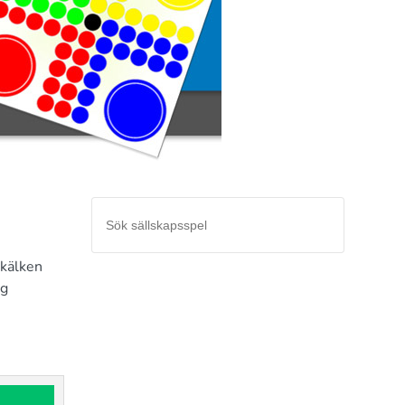
rkälken
ig