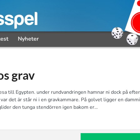
test
Nyheter
os grav
resa till Egypten. under rundvandringen hamnar ni dock på efte
t var det är står ni i en gravkammare. På golvet ligger en damm
 glider den tunga stendörren igen bakom er…