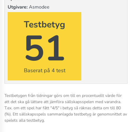
Utgivare:
Asmodee
Testbetyg
51
Baserat på 4 test
Testbetygen från tidningar görs om till en procentuellt värde för
att det ska gå lättare att jämföra sällskapsspelen med varandra.
T.ex. om ett spel har fått "4/5" i betyg så räknas detta om till 80
(%). Ett sällskapsspels sammanlagda testbetyg är genomsnittet av
spelets alla testbetyg.