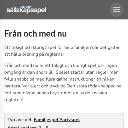
Från och med nu
Ett tokigt och klurigt spel för hela familjen där det gäller
att hålla ordning på reglerna!
Från och med nu är ett tokigt och klurigt spel där ingen
omgång är den andra lik. Spelet startar utan regler men
fylls snabbt på med flera galna instruktioner än ni kan
hantera. Var alert och tryck på Den stora röda knappen så
fort som någon annan bryter mot en av de knasiga
reglerna!
Typ av spel:
Familjespel
Partyspel
Antal spelare:
2 - 8