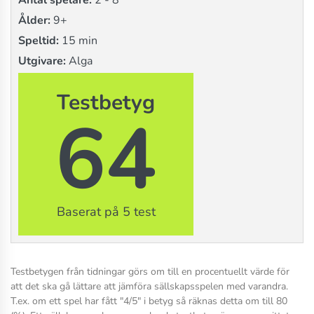
Ålder:
9+
Speltid:
15 min
Utgivare:
Alga
Testbetyg
64
Baserat på 5 test
Testbetygen från tidningar görs om till en procentuellt värde för
att det ska gå lättare att jämföra sällskapsspelen med varandra.
T.ex. om ett spel har fått "4/5" i betyg så räknas detta om till 80