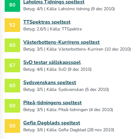
Laholms Tidnings speltest
80
Betyg: 4/5 | Källa: Laholms tidning (9 dec 2010)
TTSpektras speltest
52
Betyg: 2,6/5 | Källa: TTSpektra
Västerbottens-Kurrirens speltest
60
Betyg: 3/5 | Källa: Västerbottens-Kurriren (10 dec 2010)
SvD testar sällskapsspel
67
Betyg: 4/6 | Källa: SvD (9 dec 2010)
Sydsvenskans speltest
60
Betyg: 3/5 | Källa: Sydsvenskan (5 dec 2010)
Piteå-tidningens speltest
60
Betyg: 3/5 | Källa: Piteå-tidningen (4 dec 2010)
Gefle Dagblads speltest
50
Betyg: 3/6 | Källa: Gefle Dagblad (28 nov 2010)