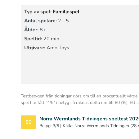
Typ av spel:
Familjespel
Antal spelare:
2 - 5
Ålder:
8+
Speltid:
20 min
Utgivare:
Amo Toys
Testbetygen från tidningar görs om till en procentuellt värde 
spel har fått "4/5" i betyg så räknas detta om till 80 (%). E
Norra Wermlands Tidningens speltest 202
50
Betyg: 3/6 | Källa: Norra Wermlands Tidningen (28