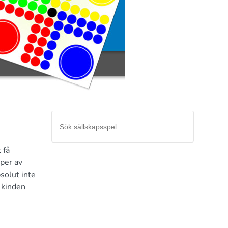
 få
yper av
solut inte
å kinden