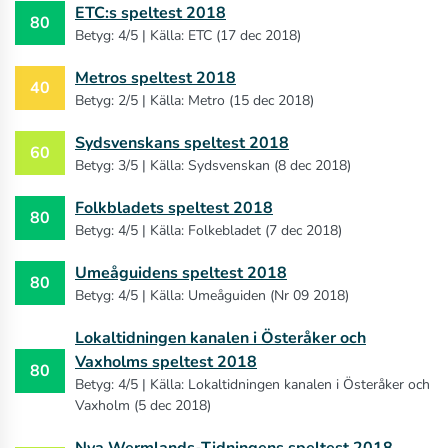
ETC:s speltest 2018
80
Betyg: 4/5 | Källa: ETC (17 dec 2018)
Metros speltest 2018
40
Betyg: 2/5 | Källa: Metro (15 dec 2018)
Sydsvenskans speltest 2018
60
Betyg: 3/5 | Källa: Sydsvenskan (8 dec 2018)
Folkbladets speltest 2018
80
Betyg: 4/5 | Källa: Folkebladet (7 dec 2018)
Umeåguidens speltest 2018
80
Betyg: 4/5 | Källa: Umeåguiden (Nr 09 2018)
Lokaltidningen kanalen i Österåker och
Vaxholms speltest 2018
80
Betyg: 4/5 | Källa: Lokaltidningen kanalen i Österåker och
Vaxholm (5 dec 2018)
Nya Wermlands-Tidningens speltest 2018