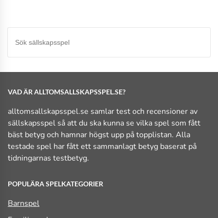
VAD ÄR ALLTOMSALLSKAPSSPEL.SE?
alltomsallskapsspel.se samlar test och recensioner av
sällskapsspel så att du ska kunna se vilka spel som fått
bäst betyg och hamnar högst upp på topplistan. Alla
testade spel har fått ett sammanlagt betyg baserat på
tidningarnas testbetyg.
POPULÄRA SPELKATEGORIER
Barnspel