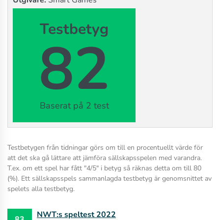
Testbetyg
82
Baserat på 2 test
Testbetygen från tidningar görs om till en procentuellt värde för
att det ska gå lättare att jämföra sällskapsspelen med varandra.
T.ex. om ett spel har fått "4/5" i betyg så räknas detta om till 80
(%). Ett sällskapsspels sammanlagda testbetyg är genomsnittet av
spelets alla testbetyg.
NWT:s speltest 2022
83