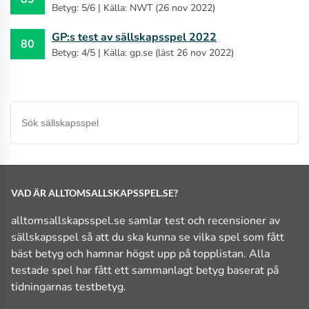
Betyg: 5/6 | Källa: NWT (26 nov 2022)
GP:s test av sällskapsspel 2022
80
Betyg: 4/5 | Källa: gp.se (läst 26 nov 2022)
VAD ÄR ALLTOMSALLSKAPSSPEL.SE?
alltomsallskapsspel.se samlar test och recensioner av
sällskapsspel så att du ska kunna se vilka spel som fått
bäst betyg och hamnar högst upp på topplistan. Alla
testade spel har fått ett sammanlagt betyg baserat på
tidningarnas testbetyg.