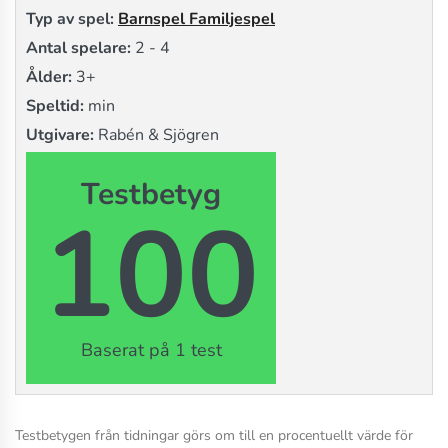
Typ av spel:
Barnspel
Familjespel
Antal spelare:
2 - 4
Ålder:
3+
Speltid:
min
Utgivare:
Rabén & Sjögren
Testbetyg
100
Baserat på 1 test
Testbetygen från tidningar görs om till en procentuellt värde för