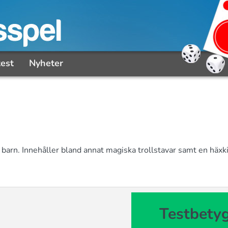
test
Nyheter
 barn. Innehåller bland annat magiska trollstavar samt en häxki
Testbety