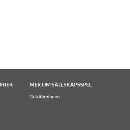
ORIER
MER OM SÄLLSKAPSSPEL
Guldtärningen