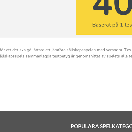
4
Baserat på 1 tes
för att det ska gå lättare att jämföra sällskapsspelen med varandra. T.ex
tt sällskapsspels sammanlagda testbetyg är genomsnittet av spelets alla t
)
POPULÄRA SPELKATEG