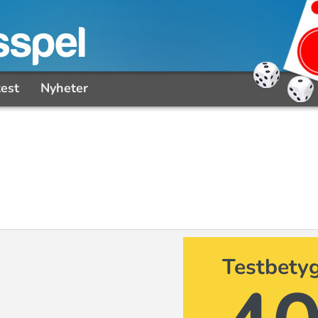
test
Nyheter
Testbety