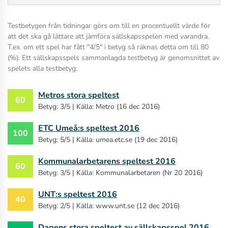
Testbetygen från tidningar görs om till en procentuellt värde för
att det ska gå lättare att jämföra sällskapsspelen med varandra.
T.ex. om ett spel har fått "4/5" i betyg så räknas detta om till 80
(%). Ett sällskapsspels sammanlagda testbetyg är genomsnittet av
spelets alla testbetyg.
Metros stora speltest
60
Betyg: 3/5 | Källa: Metro (16 dec 2016)
ETC Umeå:s speltest 2016
100
Betyg: 5/5 | Källa: umea.etc.se (19 dec 2016)
Kommunalarbetarens speltest 2016
60
Betyg: 3/5 | Källa: Kommunalarbetaren (Nr 20 2016)
UNT:s speltest 2016
40
Betyg: 2/5 | Källa: www.unt.se (12 dec 2016)
Dagens stora speltest av sällskapsspel 2016