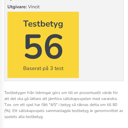
Utgivare:
Vincit
Testbetyg
56
Baserat på 3 test
Testbetygen från tidningar görs om till en procentuellt värde för
att det ska gå lättare att jämföra sällskapsspelen med varandra.
T.ex. om ett spel har fått "4/5" i betyg så räknas detta om till 80
(%). Ett sällskapsspels sammanlagda testbetyg är genomsnittet av
spelets alla testbetyg.