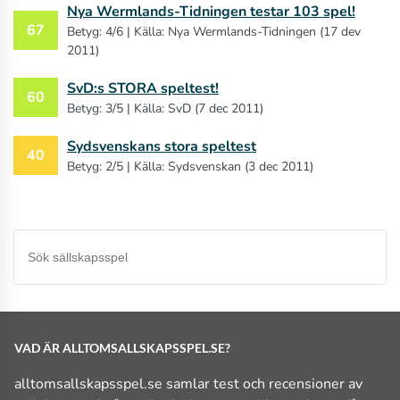
Nya Wermlands-Tidningen testar 103 spel!
67
Betyg: 4/6 | Källa: Nya Wermlands-Tidningen (17 dev
2011)
SvD:s STORA speltest!
60
Betyg: 3/5 | Källa: SvD (7 dec 2011)
Sydsvenskans stora speltest
40
Betyg: 2/5 | Källa: Sydsvenskan (3 dec 2011)
VAD ÄR ALLTOMSALLSKAPSSPEL.SE?
alltomsallskapsspel.se samlar test och recensioner av