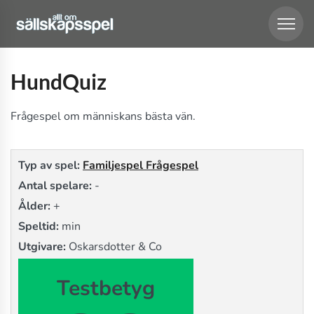
HundQuiz
Frågespel om människans bästa vän.
Typ av spel:
Familjespel
Frågespel
Antal spelare:
-
Ålder:
+
Speltid:
min
Utgivare:
Oskarsdotter & Co
Testbetyg