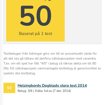
50
Baserat på 1 test
Testbetygen från tidningar görs om till en procentuellt värde för
att det ska gå lättare att jämföra sällskapsspelen med varandra.
T.ex. om ett spel har fått "4/5" i betyg så räknas detta om till 80
(%). Ett sällskapsspels sammanlagda testbetyg är genomsnittet av
spelets alla testbetyg.
Helsingbords Dagblads stora test 2014
50
Betyg: 3/6 | Källa: hd.se (7 dec 2014)