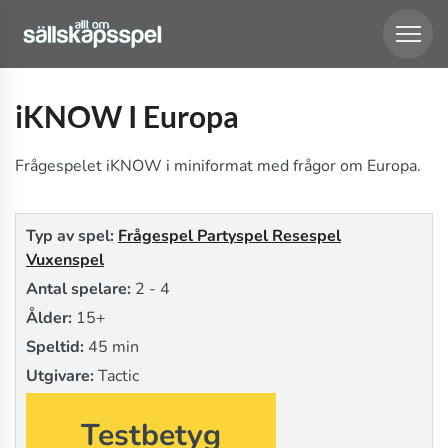
iKNOW I Europa
Frågespelet iKNOW i miniformat med frågor om Europa.
Typ av spel:
Frågespel
Partyspel
Resespel
Vuxenspel
Antal spelare:
2 - 4
Ålder:
15+
Speltid:
45 min
Utgivare:
Tactic
Testbetyg