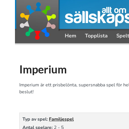
Hem
Topplista
Spel
Imperium
Imperium är ett prisbelönta, supersnabba spel för hel
beslut!
Typ av spel:
Familjespel
Antal spelare:
2 - 5