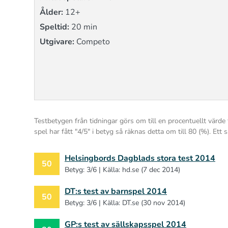
Ålder:
12+
Speltid:
20 min
Utgivare:
Competo
Testbetygen från tidningar görs om till en procentuellt värde 
spel har fått "4/5" i betyg så räknas detta om till 80 (%). E
Helsingbords Dagblads stora test 2014
50
Betyg: 3/6 | Källa: hd.se (7 dec 2014)
DT:s test av barnspel 2014
50
Betyg: 3/6 | Källa: DT.se (30 nov 2014)
GP:s test av sällskapsspel 2014