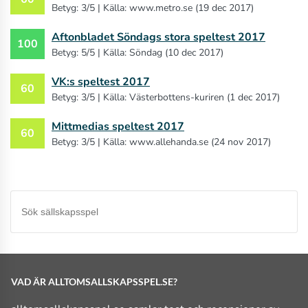
Betyg: 3/5 | Källa: www.metro.se (19 dec 2017)
Aftonbladet Söndags stora speltest 2017
100
Betyg: 5/5 | Källa: Söndag (10 dec 2017)
VK:s speltest 2017
60
Betyg: 3/5 | Källa: Västerbottens-kuriren (1 dec 2017)
Mittmedias speltest 2017
60
Betyg: 3/5 | Källa: www.allehanda.se (24 nov 2017)
VAD ÄR ALLTOMSALLSKAPSSPEL.SE?