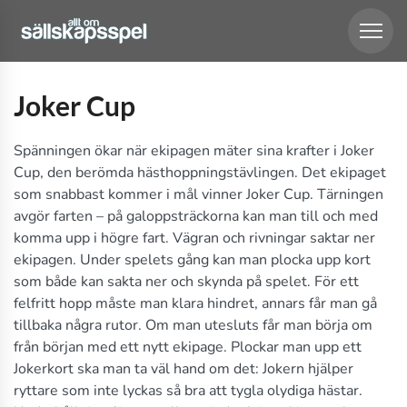
Joker Cup
Spänningen ökar när ekipagen mäter sina krafter i Joker
Cup, den berömda hästhoppningstävlingen. Det ekipaget
som snabbast kommer i mål vinner Joker Cup. Tärningen
avgör farten – på galoppsträckorna kan man till och med
komma upp i högre fart. Vägran och rivningar saktar ner
ekipagen. Under spelets gång kan man plocka upp kort
som både kan sakta ner och skynda på spelet. För ett
felfritt hopp måste man klara hindret, annars får man gå
tillbaka några rutor. Om man utesluts får man börja om
från början med ett nytt ekipage. Plockar man upp ett
Jokerkort ska man ta väl hand om det: Jokern hjälper
ryttare som inte lyckas så bra att tygla olydiga hästar.