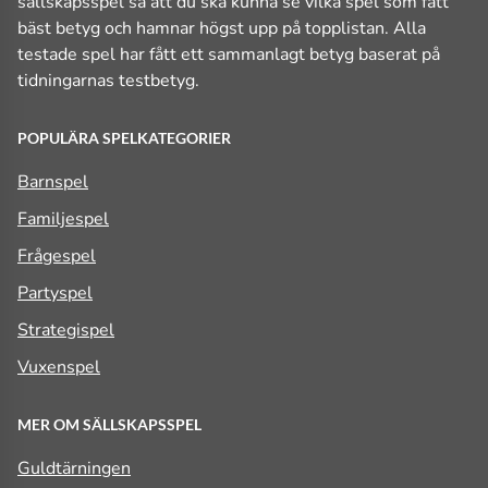
sällskapsspel så att du ska kunna se vilka spel som fått
bäst betyg och hamnar högst upp på topplistan. Alla
testade spel har fått ett sammanlagt betyg baserat på
tidningarnas testbetyg.
POPULÄRA SPELKATEGORIER
Barnspel
Familjespel
Frågespel
Partyspel
Strategispel
Vuxenspel
MER OM SÄLLSKAPSSPEL
Guldtärningen