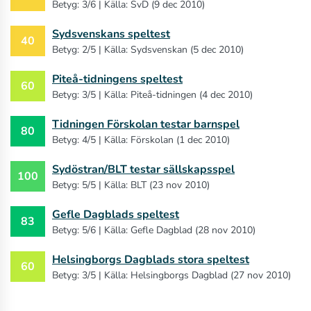
Betyg: 3/6 | Källa: SvD (9 dec 2010)
Sydsvenskans speltest
40
Betyg: 2/5 | Källa: Sydsvenskan (5 dec 2010)
Piteå-tidningens speltest
60
Betyg: 3/5 | Källa: Piteå-tidningen (4 dec 2010)
Tidningen Förskolan testar barnspel
80
Betyg: 4/5 | Källa: Förskolan (1 dec 2010)
Sydöstran/BLT testar sällskapsspel
100
Betyg: 5/5 | Källa: BLT (23 nov 2010)
Gefle Dagblads speltest
83
Betyg: 5/6 | Källa: Gefle Dagblad (28 nov 2010)
Helsingborgs Dagblads stora speltest
60
Betyg: 3/5 | Källa: Helsingborgs Dagblad (27 nov 2010)