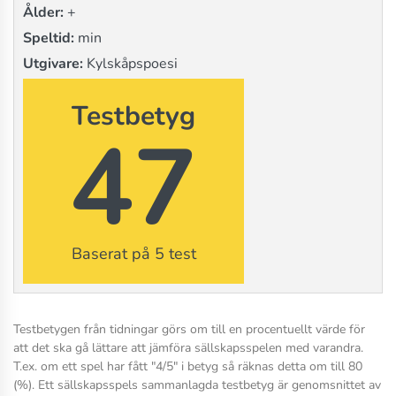
Ålder:
+
Speltid:
min
Utgivare:
Kylskåpspoesi
Testbetyg
47
Baserat på 5 test
Testbetygen från tidningar görs om till en procentuellt värde för
att det ska gå lättare att jämföra sällskapsspelen med varandra.
T.ex. om ett spel har fått "4/5" i betyg så räknas detta om till 80
(%). Ett sällskapsspels sammanlagda testbetyg är genomsnittet av