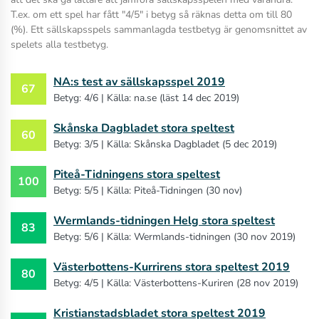
T.ex. om ett spel har fått "4/5" i betyg så räknas detta om till 80
(%). Ett sällskapsspels sammanlagda testbetyg är genomsnittet av
spelets alla testbetyg.
NA:s test av sällskapsspel 2019
67
Betyg: 4/6 | Källa: na.se (läst 14 dec 2019)
Skånska Dagbladet stora speltest
60
Betyg: 3/5 | Källa: Skånska Dagbladet (5 dec 2019)
Piteå-Tidningens stora speltest
100
Betyg: 5/5 | Källa: Piteå-Tidningen (30 nov)
Wermlands-tidningen Helg stora speltest
83
Betyg: 5/6 | Källa: Wermlands-tidningen (30 nov 2019)
Västerbottens-Kurrirens stora speltest 2019
80
Betyg: 4/5 | Källa: Västerbottens-Kuriren (28 nov 2019)
Kristianstadsbladet stora speltest 2019