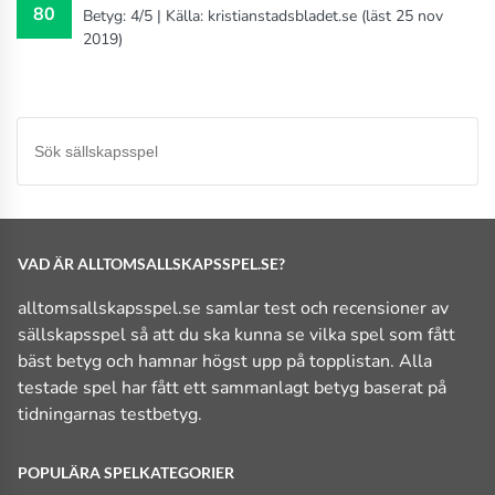
80
Betyg: 4/5 | Källa: kristianstadsbladet.se (läst 25 nov
2019)
VAD ÄR ALLTOMSALLSKAPSSPEL.SE?
alltomsallskapsspel.se samlar test och recensioner av
sällskapsspel så att du ska kunna se vilka spel som fått
bäst betyg och hamnar högst upp på topplistan. Alla
testade spel har fått ett sammanlagt betyg baserat på
tidningarnas testbetyg.
POPULÄRA SPELKATEGORIER