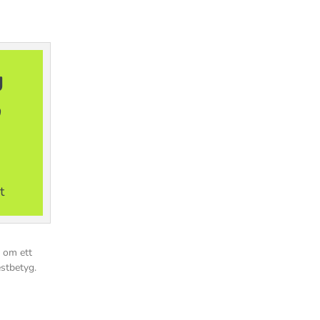
g
7
t
. om ett
estbetyg.