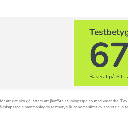
Testbety
6
Baserat på 6 tes
för att det ska gå lättare att jämföra sällskapsspelen med varandra. T.ex
tt sällskapsspels sammanlagda testbetyg är genomsnittet av spelets alla t