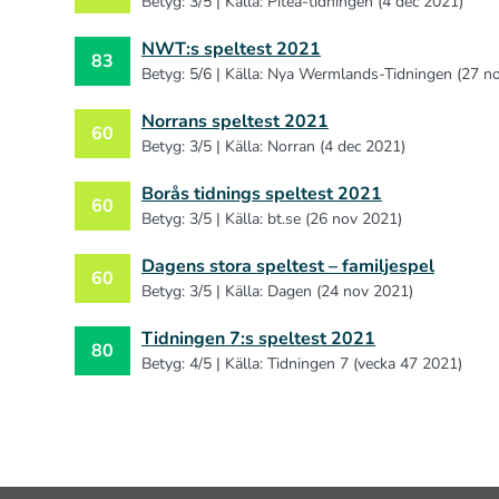
Betyg: 3/5 | Källa: Piteå-tidningen (4 dec 2021)
NWT:s speltest 2021
83
Betyg: 5/6 | Källa: Nya Wermlands-Tidningen (27 n
Norrans speltest 2021
60
Betyg: 3/5 | Källa: Norran (4 dec 2021)
Borås tidnings speltest 2021
60
Betyg: 3/5 | Källa: bt.se (26 nov 2021)
Dagens stora speltest – familjespel
60
Betyg: 3/5 | Källa: Dagen (24 nov 2021)
Tidningen 7:s speltest 2021
80
Betyg: 4/5 | Källa: Tidningen 7 (vecka 47 2021)