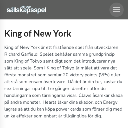
King of New York
King of New York är ett fristående spel från utvecklaren
Richard Garfield. Spelet behåller samma grundprincip
som King of Tokyo samtidigt som det introducerar nya
sätt att spela. Som i King of Tokyo är målet att vara det
första monstret som samlar 20 victory points (VPs) eller
att stå som ensam överlevare. Då det är din tur, kastar du
sex tärningar upp till tre gånger, därefter utför du
handlingarna som tärningarna visar. Claws åsamkar skada
på andra monster, Hearts läker dina skador, och Energy
lagras så att du kan köpa power cards som förser dig med
unika effekter som enbart är tillgängliga för dig.