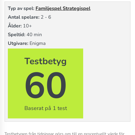
Typ av spel:
Familjespel
Strategispel
Antal spelare:
2 - 6
Ålder:
10+
Speltid:
40 min
Utgivare:
Enigma
Testbetyg
60
Baserat på 1 test
Testbetygen från tidningar görs om till en procentuellt värde för