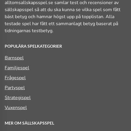
alltomsallskapsspel.se samlar test och recensioner av
sällskapsspel så att du ska kunna se vilka spel som fått
bäst betyg och hamnar högst upp på topplistan. Alla
testade spel har fått ett sammanlagt betyg baserat på
tidningarnas testbetyg.
POPULÄRA SPELKATEGORIER
Barnspel
Familjespel
Frågespel
Partyspel
Strategispel
Vuxenspel
MER OM SÄLLSKAPSSPEL