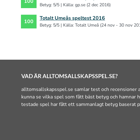
100
Betyg: 5/5 | Källa: gp.se (2 dec 2016)
Totalt Umeås speltest 2016
100
Betyg: 5/5 | Källa: Totalt Umeå (24 nov - 30 nov 20
VAD ÄR ALLTOMSALLSKAPSSPEL.SE?
alltomsallskapsspel.se samlar test och recensioner a
kunna se vilka spel som fått bäst betyg och hamnar h
testade spel har fått ett sammanlagt betyg baserat p