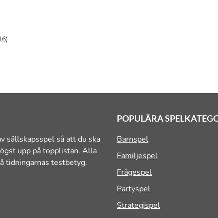
16)
POPULÄRA SPELKATEG
v sällskapsspel så att du ska
Barnspel
ögst upp på topplistan. Alla
Familjespel
å tidningarnas testbetyg.
Frågespel
Partyspel
Strategispel