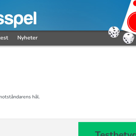
test
Nyheter
 motståndarens hål.
Testbety