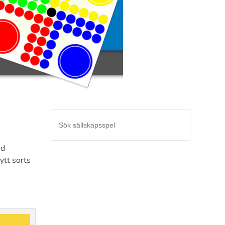
nd
ytt sorts