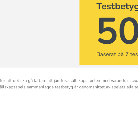
Testbety
5
Baserat på 7 tes
för att det ska gå lättare att jämföra sällskapsspelen med varandra. T.ex
tt sällskapsspels sammanlagda testbetyg är genomsnittet av spelets alla t