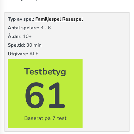
Typ av spel:
Familjespel
Resespel
Antal spelare:
3 - 6
Ålder:
10+
Speltid:
30 min
Utgivare:
ALF
Testbetyg
61
Baserat på 7 test