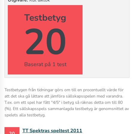
Testbetyg
20
Baserat på 1 test
Testbetygen från tidningar görs om till en procentuellt värde för
att det ska gå lättare att jämföra sällskapsspelen med varandra.
T.ex. om ett spel har fått "4/5" i betyg så räknas detta om till 80
(%). Ett sällskapsspels sammanlagda testbetyg är genomsnittet av
spelets alla testbetyg.
TT Spektras speltest 2011
20