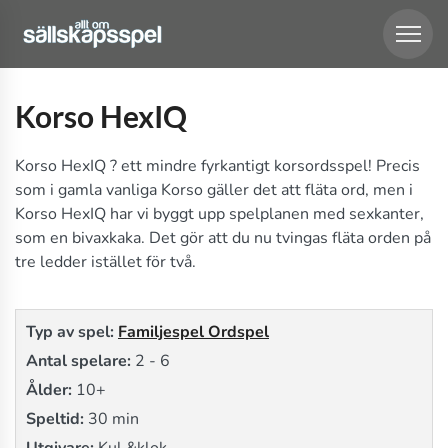
Korso HexIQ
Korso HexIQ ? ett mindre fyrkantigt korsordsspel! Precis
som i gamla vanliga Korso gäller det att fläta ord, men i
Korso HexIQ har vi byggt upp spelplanen med sexkanter,
som en bivaxkaka. Det gör att du nu tvingas fläta orden på
tre ledder istället för två.
Typ av spel:
Familjespel
Ordspel
Antal spelare:
2 - 6
Ålder:
10+
Speltid:
30 min
Utgivare:
Kul &klok