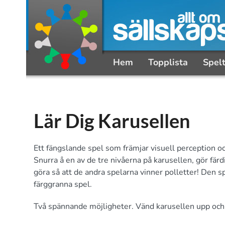
Hem
Topplista
Spel
Lär Dig Karusellen
Ett fängslande spel som främjar visuell perception o
Snurra å en av de tre nivåerna på karusellen, gör färd
göra så att de andra spelarna vinner polletter! Den sp
färggranna spel.
Två spännande möjligheter. Vänd karusellen upp och ne