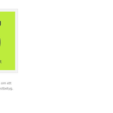
g
0
t
. om ett
estbetyg.