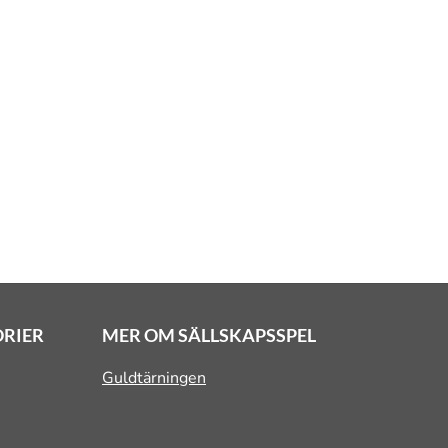
ORIER
MER OM SÄLLSKAPSSPEL
Guldtärningen