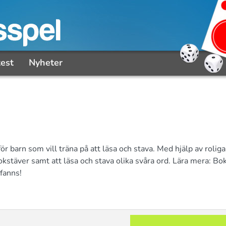
test
Nyheter
r barn som vill träna på att läsa och stava. Med hjälp av roliga
okstäver samt att läsa och stava olika svåra ord. Lära mera: Bo
pfanns!