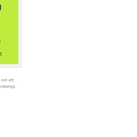
g
1
t
. om ett
estbetyg.