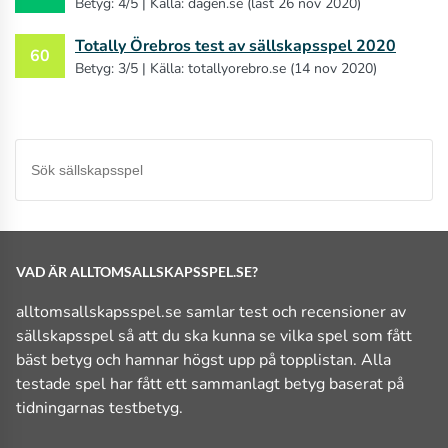
Betyg: 4/5 | Källa: dagen.se (läst 26 nov 2020)
Totally Örebros test av sällskapsspel 2020
60
Betyg: 3/5 | Källa: totallyorebro.se (14 nov 2020)
VAD ÄR ALLTOMSALLSKAPSSPEL.SE?
alltomsallskapsspel.se samlar test och recensioner av
sällskapsspel så att du ska kunna se vilka spel som fått
bäst betyg och hamnar högst upp på topplistan. Alla
testade spel har fått ett sammanlagt betyg baserat på
tidningarnas testbetyg.