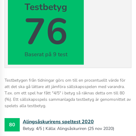
Testbetyg
76
Baserat på 9 test
Testbetygen från tidningar görs om till en procentuellt värde för
att det ska gå lättare att jämföra sällskapsspelen med varandra.
T.ex. om ett spel har fått "4/5" i betyg så räknas detta om till 80
(%). Ett sällskapsspels sammanlagda testbetyg är genomsnittet av
spelets alla testbetyg.
Alingsåskurirens speltest 2020
80
Betyg: 4/5 | Källa: Alingsåskuriren (25 nov 2020)