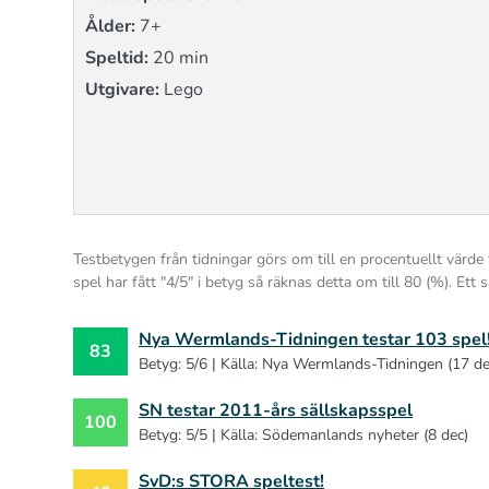
Ålder:
7+
Speltid:
20 min
Utgivare:
Lego
Testbetygen från tidningar görs om till en procentuellt värde 
spel har fått "4/5" i betyg så räknas detta om till 80 (%). E
Nya Wermlands-Tidningen testar 103 spel
83
Betyg: 5/6 | Källa: Nya Wermlands-Tidningen (17 d
SN testar 2011-års sällskapsspel
100
Betyg: 5/5 | Källa: Södemanlands nyheter (8 dec)
SvD:s STORA speltest!