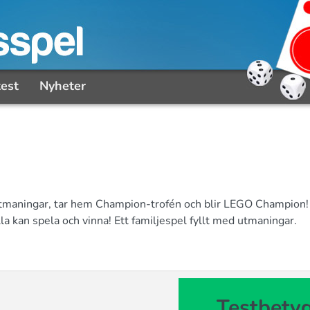
test
Nyheter
utmaningar, tar hem Champion-trofén och blir LEGO Champion
a kan spela och vinna! Ett familjespel fyllt med utmaningar.
Testbety