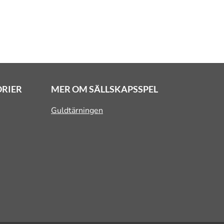
ORIER
MER OM SÄLLSKAPSSPEL
Guldtärningen