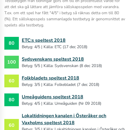
Testbetygen från tidningar görs om till en procentuellt värde för
att det ska gå lättare att jämföra sällskapsspelen med varandra.
T.ex. om ett spel har fått "4/5" i betyg så räknas detta om till 80
(%). Ett sällskapsspels sammanlagda testbetyg är genomsnittet av
spelets alla testbetyg.
ETC:s speltest 2018
80
Betyg: 4/5 | Källa: ETC (17 dec 2018)
Sydsvenskans speltest 2018
100
Betyg: 5/5 | Källa: Sydsvenskan (8 dec 2018)
Folkbladets speltest 2018
60
Betyg: 3/5 | Källa: Folkebladet (7 dec 2018)
Umeåguidens speltest 2018
80
Betyg: 4/5 | Källa: Umeåguiden (Nr 09 2018)
Lokaltidningen kanalen i Österåker och
Vaxholms speltest 2018
60
Betyg: 3/5 | Källa: Lokaltidningen kanalen i Österåker och