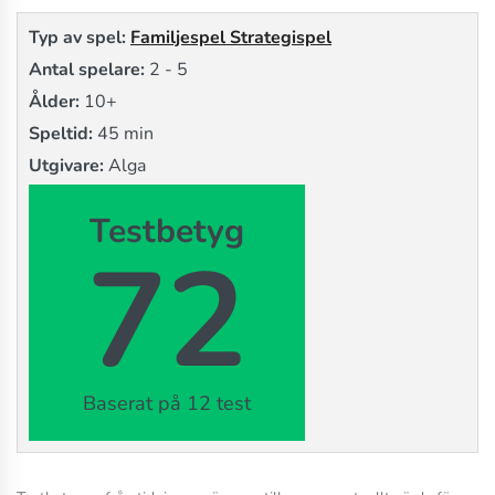
Typ av spel:
Familjespel
Strategispel
Antal spelare:
2 - 5
Ålder:
10+
Speltid:
45 min
Utgivare:
Alga
Testbetyg
72
Baserat på 12 test