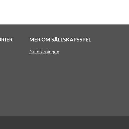
ORIER
MER OM SÄLLSKAPSSPEL
Guldtärningen