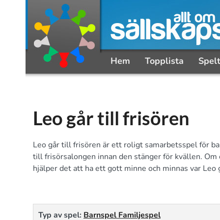
Hem
Topplista
Spel
Leo går till frisören
Leo går till frisören är ett roligt samarbetsspel för
till frisörsalongen innan den stänger för kvällen. Om 
hjälper det att ha ett gott minne och minnas var Leo g
Typ av spel:
Barnspel
Familjespel