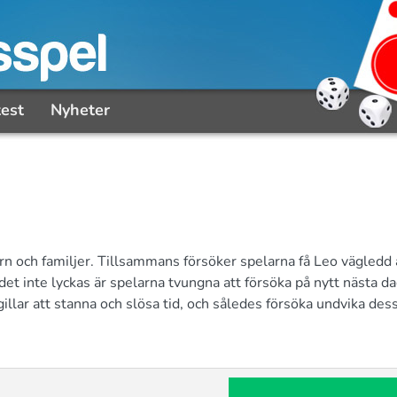
test
Nyheter
 barn och familjer. Tillsammans försöker spelarna få Leo vägledd
det inte lyckas är spelarna tvungna att försöka på nytt nästa d
illar att stanna och slösa tid, och således försöka undvika dess