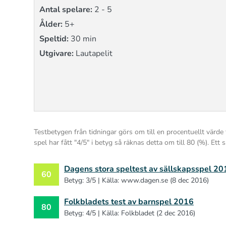
Antal spelare:
2 - 5
Ålder:
5+
Speltid:
30 min
Utgivare:
Lautapelit
Testbetygen från tidningar görs om till en procentuellt värde 
spel har fått "4/5" i betyg så räknas detta om till 80 (%). E
Dagens stora speltest av sällskapsspel 20
60
Betyg: 3/5 | Källa: www.dagen.se (8 dec 2016)
Folkbladets test av barnspel 2016
80
Betyg: 4/5 | Källa: Folkbladet (2 dec 2016)