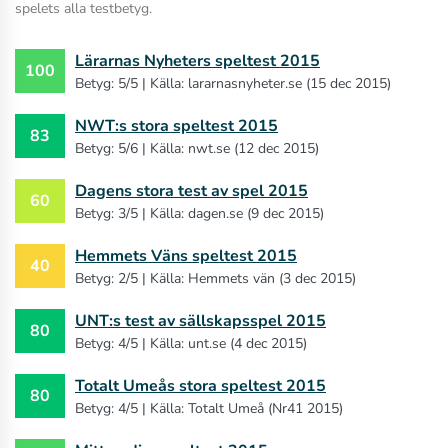
spelets alla testbetyg.
Lärarnas Nyheters speltest 2015
100
Betyg: 5/5 | Källa: lararnasnyheter.se (15 dec 2015)
NWT:s stora speltest 2015
83
Betyg: 5/6 | Källa: nwt.se (12 dec 2015)
Dagens stora test av spel 2015
60
Betyg: 3/5 | Källa: dagen.se (9 dec 2015)
Hemmets Väns speltest 2015
40
Betyg: 2/5 | Källa: Hemmets vän (3 dec 2015)
UNT:s test av sällskapsspel 2015
80
Betyg: 4/5 | Källa: unt.se (4 dec 2015)
Totalt Umeås stora speltest 2015
80
Betyg: 4/5 | Källa: Totalt Umeå (Nr41 2015)