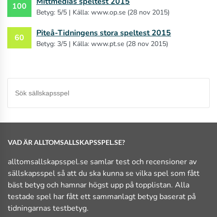
Mittmedias speltest 2015
100
Betyg: 5/5 | Källa: www.op.se (28 nov 2015)
Piteå-Tidningens stora speltest 2015
60
Betyg: 3/5 | Källa: www.pt.se (28 nov 2015)
VAD ÄR ALLTOMSALLSKAPSSPEL.SE?
alltomsallskapsspel.se samlar test och recensioner av
sällskapsspel så att du ska kunna se vilka spel som fått
bäst betyg och hamnar högst upp på topplistan. Alla
testade spel har fått ett sammanlagt betyg baserat på
tidningarnas testbetyg.