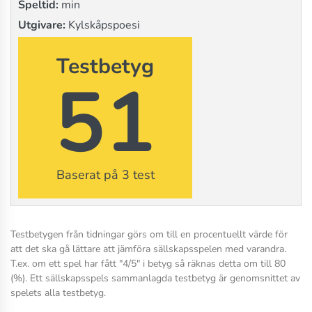
Speltid:
min
Utgivare:
Kylskåpspoesi
Testbetyg
51
Baserat på 3 test
Testbetygen från tidningar görs om till en procentuellt värde för
att det ska gå lättare att jämföra sällskapsspelen med varandra.
T.ex. om ett spel har fått "4/5" i betyg så räknas detta om till 80
(%). Ett sällskapsspels sammanlagda testbetyg är genomsnittet av
spelets alla testbetyg.