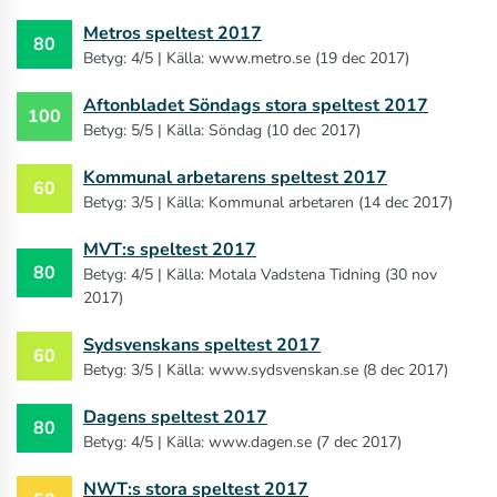
Metros speltest 2017
80
Betyg: 4/5 | Källa: www.metro.se (19 dec 2017)
Aftonbladet Söndags stora speltest 2017
100
Betyg: 5/5 | Källa: Söndag (10 dec 2017)
Kommunal arbetarens speltest 2017
60
Betyg: 3/5 | Källa: Kommunal arbetaren (14 dec 2017)
MVT:s speltest 2017
80
Betyg: 4/5 | Källa: Motala Vadstena Tidning (30 nov
2017)
Sydsvenskans speltest 2017
60
Betyg: 3/5 | Källa: www.sydsvenskan.se (8 dec 2017)
Dagens speltest 2017
80
Betyg: 4/5 | Källa: www.dagen.se (7 dec 2017)
NWT:s stora speltest 2017