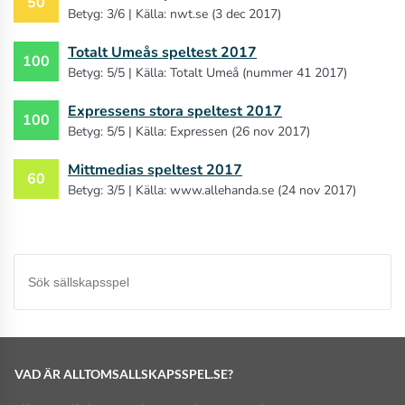
50
Betyg: 3/6 | Källa: nwt.se (3 dec 2017)
Totalt Umeås speltest 2017
100
Betyg: 5/5 | Källa: Totalt Umeå (nummer 41 2017)
Expressens stora speltest 2017
100
Betyg: 5/5 | Källa: Expressen (26 nov 2017)
Mittmedias speltest 2017
60
Betyg: 3/5 | Källa: www.allehanda.se (24 nov 2017)
VAD ÄR ALLTOMSALLSKAPSSPEL.SE?