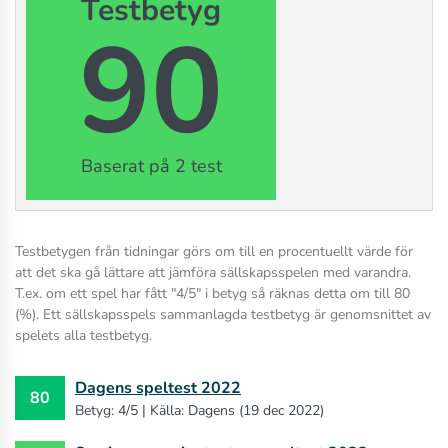
Testbetyg
90
Baserat på 2 test
Testbetygen från tidningar görs om till en procentuellt värde för
att det ska gå lättare att jämföra sällskapsspelen med varandra.
T.ex. om ett spel har fått "4/5" i betyg så räknas detta om till 80
(%). Ett sällskapsspels sammanlagda testbetyg är genomsnittet av
spelets alla testbetyg.
Dagens speltest 2022
80
Betyg: 4/5 | Källa: Dagens (19 dec 2022)