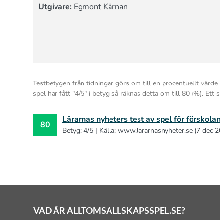
Utgivare:
Egmont Kärnan
Testbetygen från tidningar görs om till en procentuellt värde 
spel har fått "4/5" i betyg så räknas detta om till 80 (%). E
Lärarnas nyheters test av spel för förskol
80
Betyg: 4/5 | Källa: www.lararnasnyheter.se (7 dec 2
VAD ÄR ALLTOMSALLSKAPSSPEL.SE?