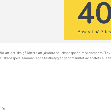
4
Baserat på 7 tes
för att det ska gå lättare att jämföra sällskapsspelen med varandra. T.ex
tt sällskapsspels sammanlagda testbetyg är genomsnittet av spelets alla t
19)