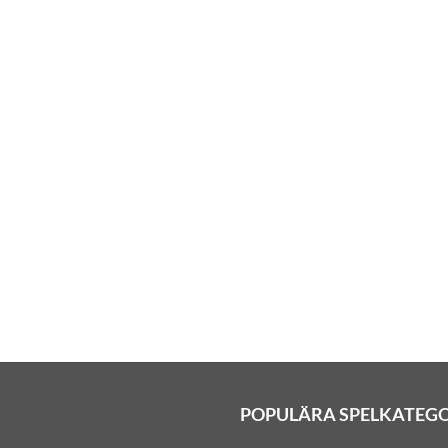
POPULÄRA SPELKATEG