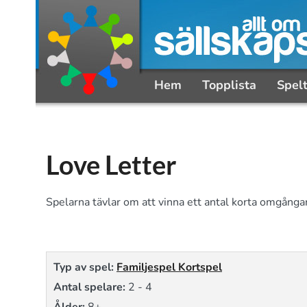
Hem
Topplista
Spel
Love Letter
Spelarna tävlar om att vinna ett antal korta omgångar
Typ av spel:
Familjespel
Kortspel
Antal spelare:
2 - 4