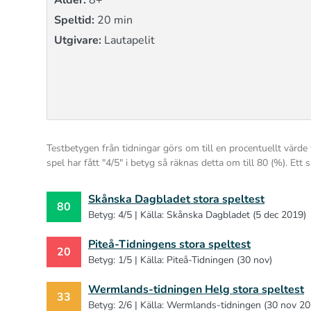
Ålder:
8+
Speltid:
20 min
Utgivare:
Lautapelit
Testbetygen från tidningar görs om till en procentuellt värde 
spel har fått "4/5" i betyg så räknas detta om till 80 (%). E
Skånska Dagbladet stora speltest
80
Betyg: 4/5 | Källa: Skånska Dagbladet (5 dec 2019)
Piteå-Tidningens stora speltest
20
Betyg: 1/5 | Källa: Piteå-Tidningen (30 nov)
Wermlands-tidningen Helg stora speltest
33
Betyg: 2/6 | Källa: Wermlands-tidningen (30 nov 20