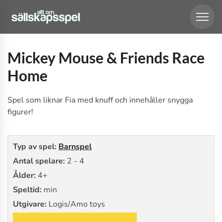
Mickey Mouse & Friends Race
Home
Spel som liknar Fia med knuff och innehåller snygga
figurer!
Typ av spel:
Barnspel
Antal spelare:
2 - 4
Ålder:
4+
Speltid:
min
Utgivare:
Logis/Amo toys