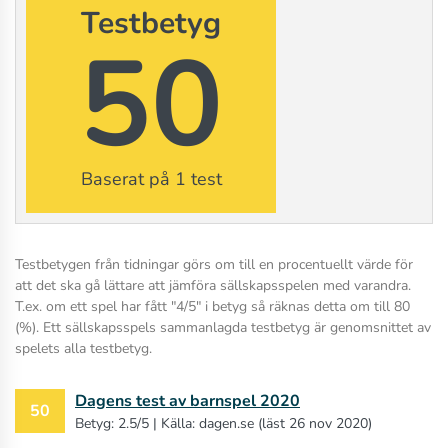
Testbetyg
50
Baserat på 1 test
Testbetygen från tidningar görs om till en procentuellt värde för
att det ska gå lättare att jämföra sällskapsspelen med varandra.
T.ex. om ett spel har fått "4/5" i betyg så räknas detta om till 80
(%). Ett sällskapsspels sammanlagda testbetyg är genomsnittet av
spelets alla testbetyg.
Dagens test av barnspel 2020
50
Betyg: 2.5/5 | Källa: dagen.se (läst 26 nov 2020)