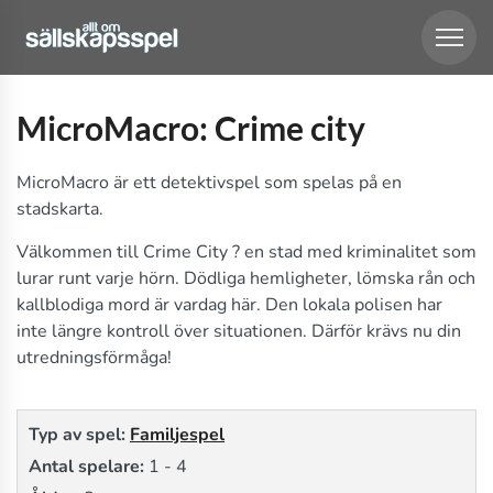
MicroMacro: Crime city
MicroMacro är ett detektivspel som spelas på en
stadskarta.
Välkommen till Crime City ? en stad med kriminalitet som
lurar runt varje hörn. Dödliga hemligheter, lömska rån och
kallblodiga mord är vardag här. Den lokala polisen har
inte längre kontroll över situationen. Därför krävs nu din
utredningsförmåga!
Typ av spel:
Familjespel
Antal spelare:
1 - 4