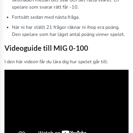
spelare som svarar rätt får -10.
Fortsätt sedan med nästa fråga.
När ni har ställt 21 frågor räknar ni ihop era poäng.
Den spelare som har lägst antal poäng vinner spelet.
Videoguide till MIG 0-100
I den här videon får du lära dig hur spelet går till: