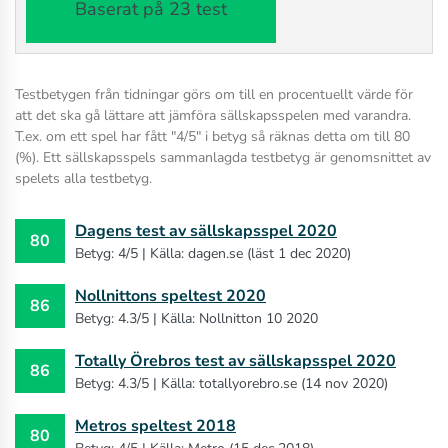
Baserat på 23 test
Testbetygen från tidningar görs om till en procentuellt värde för
att det ska gå lättare att jämföra sällskapsspelen med varandra.
T.ex. om ett spel har fått "4/5" i betyg så räknas detta om till 80
(%). Ett sällskapsspels sammanlagda testbetyg är genomsnittet av
spelets alla testbetyg.
Dagens test av sällskapsspel 2020
80
Betyg: 4/5 | Källa: dagen.se (läst 1 dec 2020)
Nollnittons speltest 2020
86
Betyg: 4.3/5 | Källa: Nollnitton 10 2020
Totally Örebros test av sällskapsspel 2020
86
Betyg: 4.3/5 | Källa: totallyorebro.se (14 nov 2020)
Metros speltest 2018
80