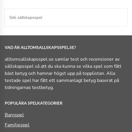
VAD ÄR ALLTOMSALLSKAPSSPEL.SE?
alltomsallskapsspel.se samlar test och recensioner av
sällskapsspel så att du ska kunna se vilka spel som fått
bäst betyg och hamnar högst upp på topplistan. Alla
testade spel har fått ett sammanlagt betyg baserat på
tidningarnas testbetyg.
POPULÄRA SPELKATEGORIER
Barnspel
Familjespel