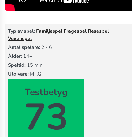
Typ av spel:
Familjespel
Frågespel
Resespel
Vuxenspel
Antal spelare:
2 - 6
Ålder:
14+
Speltid:
15 min
Utgivare:
M.I.G
Testbetyg
73