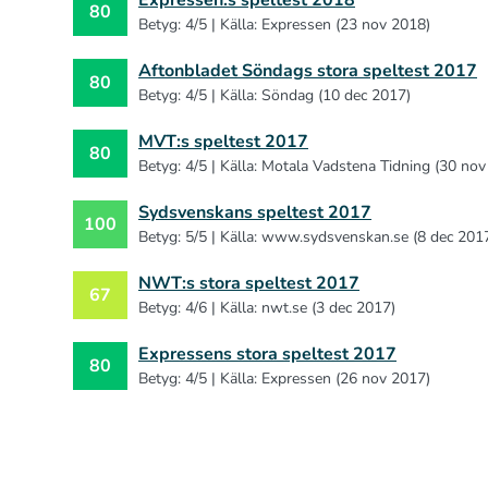
Expressen:s speltest 2018
80
Betyg: 4/5 | Källa: Expressen (23 nov 2018)
Aftonbladet Söndags stora speltest 2017
80
Betyg: 4/5 | Källa: Söndag (10 dec 2017)
MVT:s speltest 2017
80
Betyg: 4/5 | Källa: Motala Vadstena Tidning (30 no
Sydsvenskans speltest 2017
100
Betyg: 5/5 | Källa: www.sydsvenskan.se (8 dec 201
NWT:s stora speltest 2017
67
Betyg: 4/6 | Källa: nwt.se (3 dec 2017)
Expressens stora speltest 2017
80
Betyg: 4/5 | Källa: Expressen (26 nov 2017)