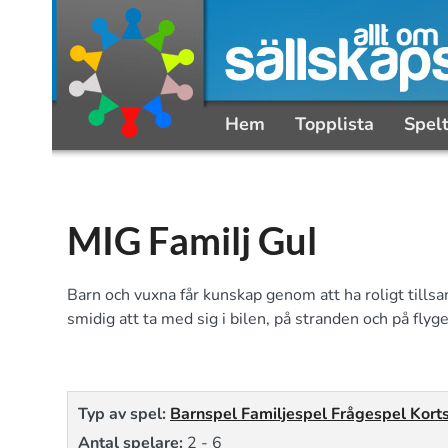
Hem
Topplista
Spel
MIG Familj Gul
Barn och vuxna får kunskap genom att ha roligt tills
smidig att ta med sig i bilen, på stranden och på flyge
Typ av spel:
Barnspel
Familjespel
Frågespel
Kort
Antal spelare:
2 - 6