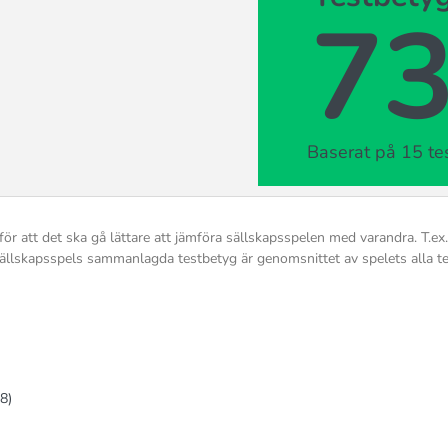
7
Baserat på 15 te
för att det ska gå lättare att jämföra sällskapsspelen med varandra. T.ex
tt sällskapsspels sammanlagda testbetyg är genomsnittet av spelets alla t
8)