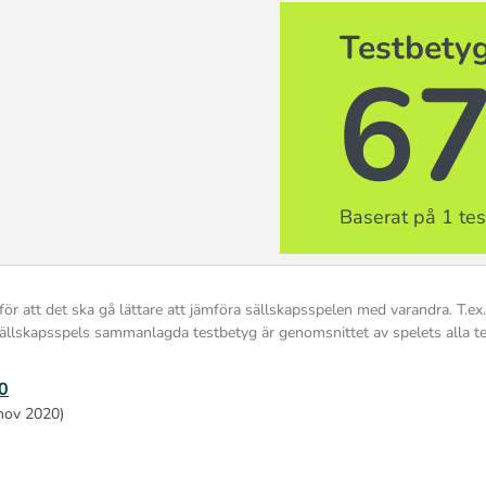
Testbety
6
Baserat på 1 tes
för att det ska gå lättare att jämföra sällskapsspelen med varandra. T.ex
tt sällskapsspels sammanlagda testbetyg är genomsnittet av spelets alla t
0
 nov 2020)