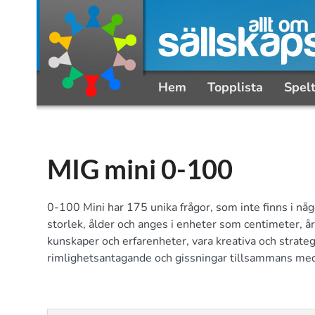
Hem
Topplista
Spel
MIG mini 0-100
0-100 Mini har 175 unika frågor, som inte finns i någo
storlek, ålder och anges i enheter som centimeter, år, 
kunskaper och erfarenheter, vara kreativa och strateg
rimlighetsantagande och gissningar tillsammans med