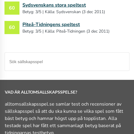
Sydsvenskans stora speltest
60
Betyg: 3/5 | Källa: Sydsvenskan (3 dec 2011)
Piteå-Tidningens speltest
60
Betyg: 3/5 | Källa: Piteå-Tidningen (3 dec 2011)
VAD ÄR ALLTOMSALLSKAPSSPEL.SE?
alltomsallskapsspel.se samlar test och recensioner av
sällskapsspel så att du ska kunna se vilka spel som fått
bäst betyg och hamnar högst upp på topplistan. Alla
testade spel har fått ett sammanlagt betyg baserat på
tidningarnas testbetyg.