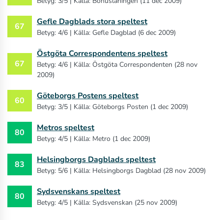
Betyg: 3/5 | Källa: Bohusläningen (11 dec 2009)
Gefle Dagblads stora speltest
67
Betyg: 4/6 | Källa: Gefle Dagblad (6 dec 2009)
Östgöta Correspondentens speltest
67
Betyg: 4/6 | Källa: Östgöta Correspondenten (28 nov
2009)
Göteborgs Postens speltest
60
Betyg: 3/5 | Källa: Göteborgs Posten (1 dec 2009)
Metros speltest
80
Betyg: 4/5 | Källa: Metro (1 dec 2009)
Helsingborgs Dagblads speltest
83
Betyg: 5/6 | Källa: Helsingborgs Dagblad (28 nov 2009)
Sydsvenskans speltest
80
Betyg: 4/5 | Källa: Sydsvenskan (25 nov 2009)