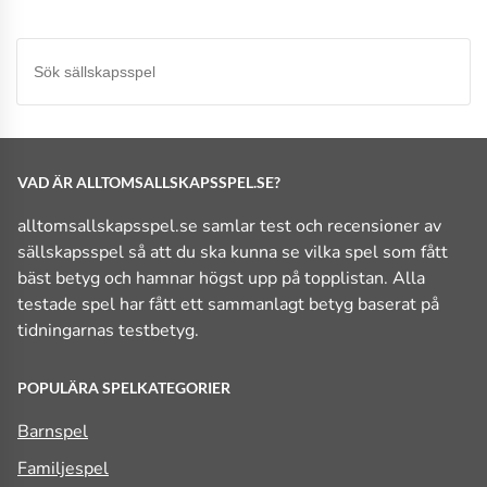
VAD ÄR ALLTOMSALLSKAPSSPEL.SE?
alltomsallskapsspel.se samlar test och recensioner av
sällskapsspel så att du ska kunna se vilka spel som fått
bäst betyg och hamnar högst upp på topplistan. Alla
testade spel har fått ett sammanlagt betyg baserat på
tidningarnas testbetyg.
POPULÄRA SPELKATEGORIER
Barnspel
Familjespel