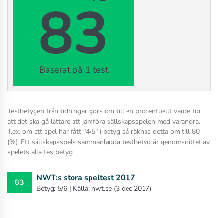
83
Baserat på 1 test
Testbetygen från tidningar görs om till en procentuellt värde för
att det ska gå lättare att jämföra sällskapsspelen med varandra.
T.ex. om ett spel har fått "4/5" i betyg så räknas detta om till 80
(%). Ett sällskapsspels sammanlagda testbetyg är genomsnittet av
spelets alla testbetyg.
NWT:s stora speltest 2017
83
Betyg: 5/6 | Källa: nwt.se (3 dec 2017)