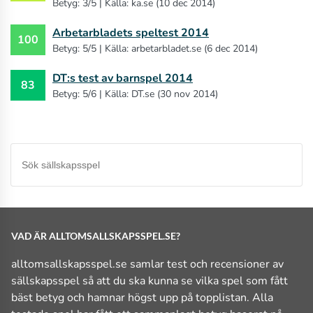
Betyg: 3/5 | Källa: ka.se (10 dec 2014)
Arbetarbladets speltest 2014
100
Betyg: 5/5 | Källa: arbetarbladet.se (6 dec 2014)
DT:s test av barnspel 2014
83
Betyg: 5/6 | Källa: DT.se (30 nov 2014)
VAD ÄR ALLTOMSALLSKAPSSPEL.SE?
alltomsallskapsspel.se samlar test och recensioner av
sällskapsspel så att du ska kunna se vilka spel som fått
bäst betyg och hamnar högst upp på topplistan. Alla