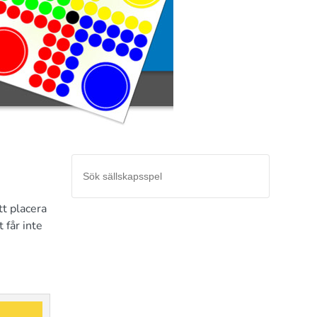
t placera
 får inte